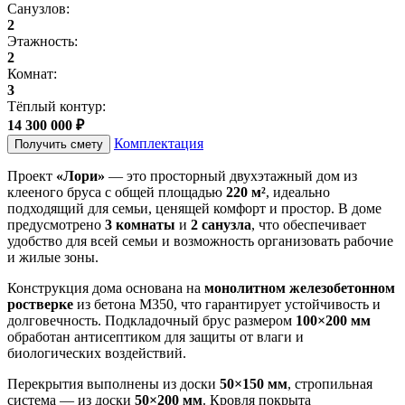
Санузлов:
2
Этажность:
2
Комнат:
3
Тёплый контур:
14 300 000 ₽
Комплектация
Получить смету
Проект
«Лори»
— это просторный двухэтажный дом из
клееного бруса с общей площадью
220 м²
, идеально
подходящий для семьи, ценящей комфорт и простор. В доме
предусмотрено
3 комнаты
и
2 санузла
, что обеспечивает
удобство для всей семьи и возможность организовать рабочие
и жилые зоны.
Конструкция дома основана на
монолитном железобетонном
ростверке
из бетона М350, что гарантирует устойчивость и
долговечность. Подкладочный брус размером
100×200 мм
обработан антисептиком для защиты от влаги и
биологических воздействий.
Перекрытия выполнены из доски
50×150 мм
, стропильная
система — из доски
50×200 мм
. Кровля покрыта