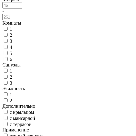
-
Комнаты
1
2
3
4
5
6
Санузлы
1
2
3
Этажность
1
2
Дополнительно
c крыльцом
с мансардой
с террасой
Применение
дачный вариант