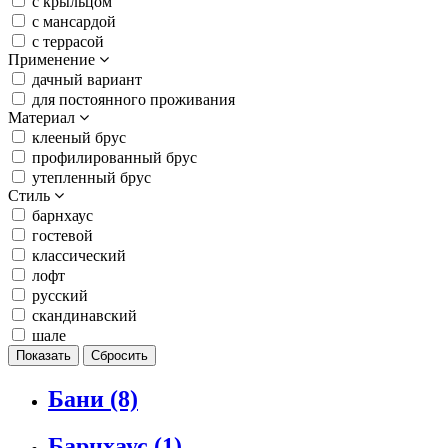
c крыльцом
с мансардой
с террасой
Применение
дачный вариант
для постоянного проживания
Материал
клееный брус
профилированный брус
утепленный брус
Стиль
барнхаус
гостевой
классический
лофт
русский
скандинавский
шале
Бани
(8)
Барнхаус
(1)