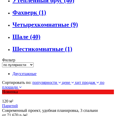
Утепленный брус
(40)
Фахверк
(1)
Четырехкомнатные
(9)
Шале
(40)
Шестикомнатные
(1)
Фильтр
Двухэтажные
Сортировать по:
популярности
цене
хит продаж
по
площади
Новинка
120 м²
Паритий
Современный проект, удобная планировка, 3 спальни
от 71 670 р./м²